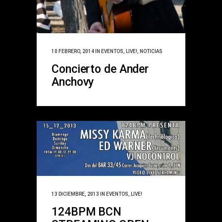
10 FEBRERO, 2014
IN
EVENTOS
,
LIVE!
,
NOTICIAS
Concierto de Ander
Anchovy
13 DICIEMBRE, 2013
IN
EVENTOS
,
LIVE!
124BPM BCN