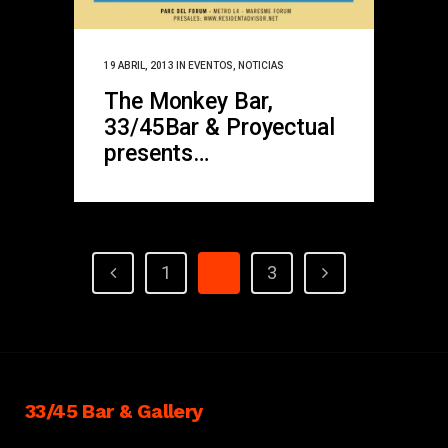
19 ABRIL, 2013
IN
EVENTOS
,
NOTICIAS
The Monkey Bar,
33/45Bar & Proyectual
presents…
1
2
3
33/45 Bar & Gallery