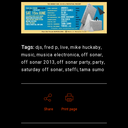
Tags:
djs
,
fred p
,
live
,
mike huckaby
,
music
,
musica electronica
,
off sonar
,
off sonar 2013
,
off sonar party
,
party
,
saturday off sonar
,
steffi
,
tama sumo
Share
Print page