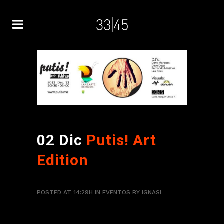
02 Dic
Putis! Art
Edition
POSTED AT 14:29H
IN
EVENTOS
BY
IGNASI