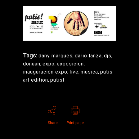
Tags:
dany marques
,
dario lanza
,
djs
,
donuan
,
expo
,
exposicion
,
inauguración expo
,
live
,
musica
,
putis
art edition
,
putis!
Share
Print page