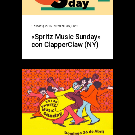
17 MAYO, 2015
IN
EVENTOS
,
LIVE!
«Spritz Music Sunday»
con ClapperClaw (NY)