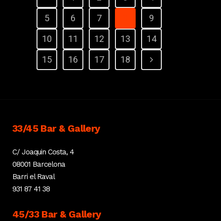
5
6
7
8
9
10
11
12
13
14
15
16
17
18
33/45 Bar & Gallery
C/ Joaquin Costa, 4
08001 Barcelona
Barri el Raval
931 87 41 38
45/33 Bar & Gallery