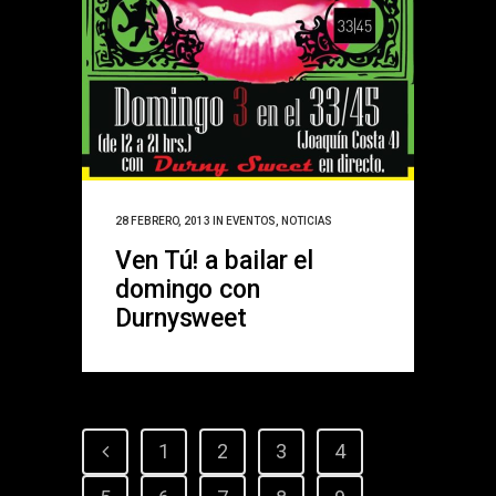
28 FEBRERO, 2013
IN
EVENTOS
,
NOTICIAS
Ven Tú! a bailar el
domingo con
Durnysweet
1
2
3
4