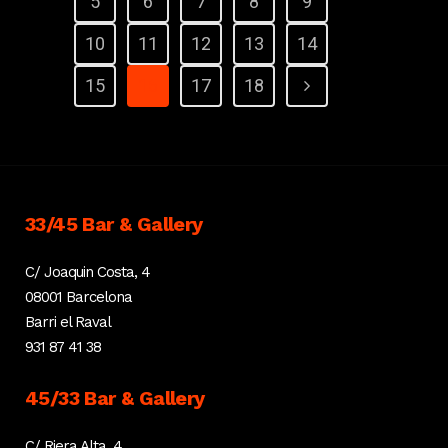
5
6
7
8
9
10
11
12
13
14
15
16
17
18
33/45 Bar & Gallery
C/ Joaquin Costa, 4
08001 Barcelona
Barri el Raval
931 87 41 38
45/33 Bar & Gallery
C/ Riera Alta, 4