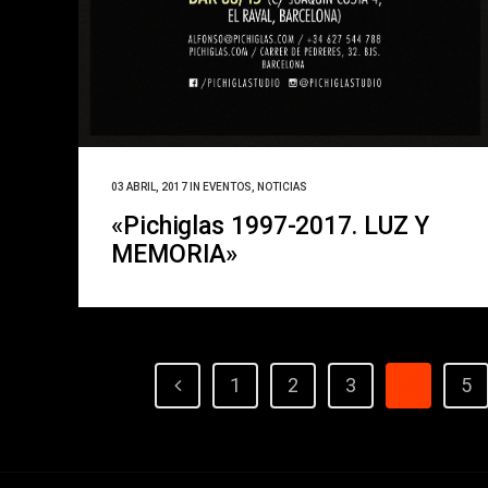
03 ABRIL, 2017
IN
EVENTOS
,
NOTICIAS
«Pichiglas 1997-2017. LUZ Y
MEMORIA»
1
2
3
4
5