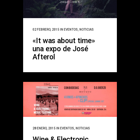
02 FEBRERO, 2015
IN
EVENTOS
,
NOTICIAS
«It was about time»
una expo de José
Afterol
28 ENERO, 2015
IN
EVENTOS
,
NOTICIAS
Wine & Electronic