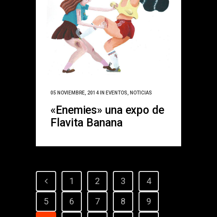
05 NOVIEMBRE, 2014
IN
EVENTOS
,
NOTICIAS
«Enemies» una expo de
Flavita Banana
1
2
3
4
5
6
7
8
9