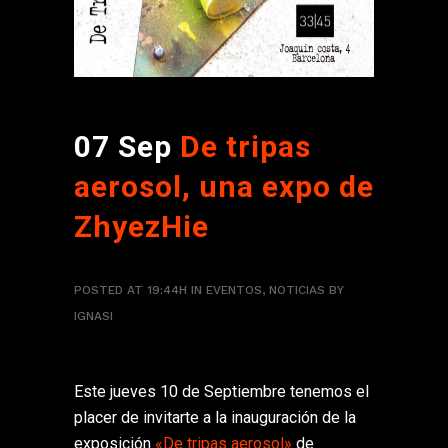
07 Sep
De tripas
aerosol, una expo de
ZhyezHie
POSTED AT 19:44H
IN
EVENTOS
,
NOTICIAS
BY
IGNASI
Este jueves 10 de Septiembre tenemos el
placer de invitarte a la inauguración de la
exposición
«De tripas aerosol»
de