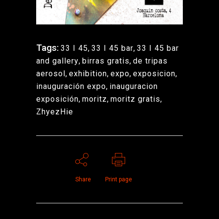
Tags:
33 I 45
,
33 I 45 bar
,
33 I 45 bar
and gallery
,
birras gratis
,
de tripas
aerosol
,
exhibition
,
expo
,
exposicion
,
inauguración expo
,
inauguracion
exposición
,
moritz
,
moritz gratis
,
ZhyezHie
Share
Print page