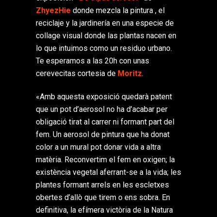
ZhyezHie
donde mezcla la pintura , el
reciclaje y la jardinería en una especie de
collage visual donde las plantas nacen en
lo que intuimos como un residuo urbano.
Te esperamos a las 20h con unas
cerevecitas cortesia de
Moritz
.
«Amb aquesta exposició quedarà patent
que un pot d’aerosol no ha d’acabar per
obligació tirat al carrer ni formant part del
fem. Un aerosol de pintura que ha donat
color a un mural pot donar vida a altra
matèria. Reconvertim el fem en oxigen; la
existència vegetal aferrant-se a la vida; les
plantes formant arrels en les escletxes
obertes d’allò que tirem o ens sobra. En
definitiva, la efímera victòria de la Natura