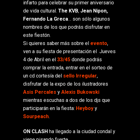
infarto para celebrar su primer aniversario
de vida cultural.
The KVB
,
Jean Nipon,
Fernando La Greca
… son sólo algunos
nombres de los que podrás disfrutar en
este fiestón.
Si quieres saber más sobre el
evento
,
ven a su fiesta de presentación el Jueves
4 de Abril en el
33/45
donde podrás
comprar la entrada, entrar en el sorteo de
un cd cortesía del
sello Irregular
,
disfrutar de la expo de los ilustradores
Asis Percales
y
Alexis Bukowski
mientras escuchas a dos de los djs que
participarán en la fiesta:
Heyboy
y
Sourpeach
.
ON CLASH
ha llegado a la ciudad condal y
viene pisando fuerte…