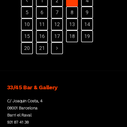
1
2
3
4
5
6
7
8
9
10
11
12
13
14
15
16
17
18
19
20
21
33/45 Bar & Gallery
C/ Joaquin Costa, 4
08001 Barcelona
Barri el Raval
931 87 41 38