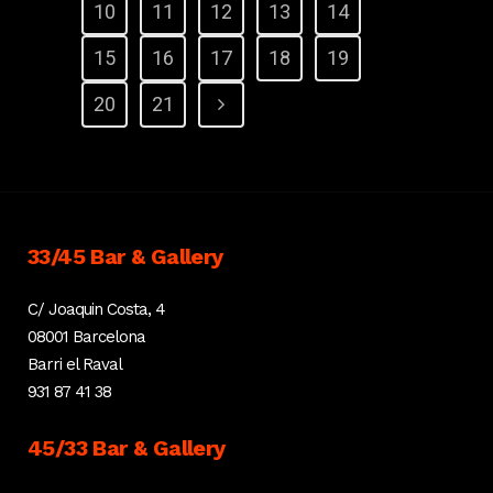
10
11
12
13
14
15
16
17
18
19
20
21
33/45 Bar & Gallery
C/ Joaquin Costa, 4
08001 Barcelona
Barri el Raval
931 87 41 38
45/33 Bar & Gallery