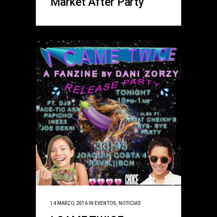
Market After Party
14 MARZO, 2016
IN
EVENTOS
,
NOTICIAS