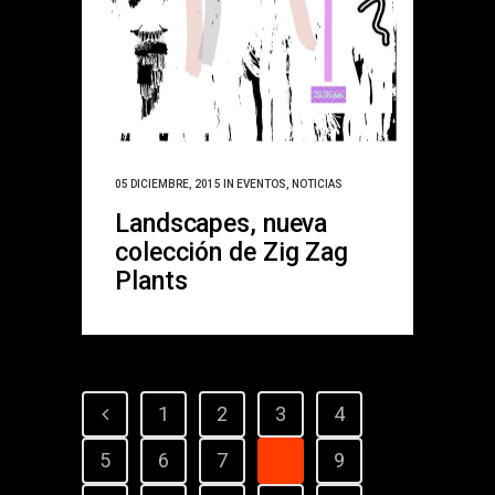
05 DICIEMBRE, 2015
IN
EVENTOS
,
NOTICIAS
Landscapes, nueva
colección de Zig Zag
Plants
1
2
3
4
5
6
7
8
9