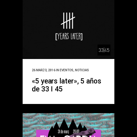
26 MARZO, 2016
IN
EVENTOS
,
NOTICIAS
«5 years later», 5 años
de 33 I 45