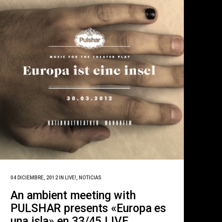
04 DICIEMBRE, 2012
IN
LIVE!
,
NOTICIAS
An ambient meeting with
PULSHAR presents «Europa es
una isla» en 33/45 LIVE