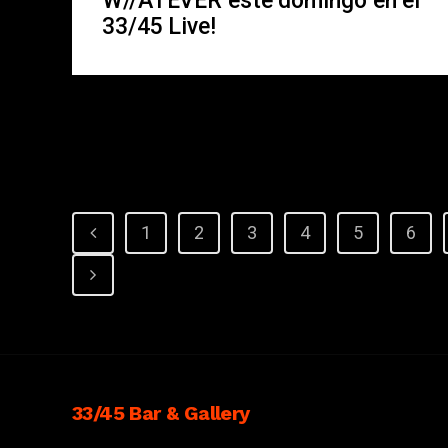
W//ATEVER este domingo en el
33/45 Live!
1
2
3
4
5
6
33/45 Bar & Gallery