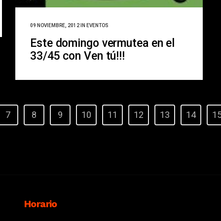
09 NOVIEMBRE, 2012
IN
EVENTOS
Este domingo vermutea en el
33/45 con Ven tú!!!
7
8
9
10
11
12
13
14
1
Horario