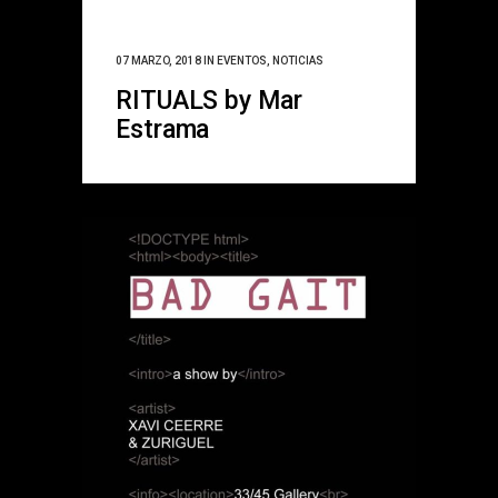
07 MARZO, 2018
IN
EVENTOS
,
NOTICIAS
RITUALS by Mar
Estrama