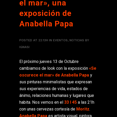
el mar», una
exposición de
Anabella Papa
POSTED AT 22:13H
IN
EVENTOS
,
NOTICIAS
BY
IGNASI
El próximo jueves 13 de Octubre
cambiamos de look con la exposición
«Se
oscurece el mar» de Anabella Papa
y
sus pinturas minimalistas que expresan
sus experiencias de vida, estados de
ánimo, relaciones humanas y lugares que
habita. Nos vemos en el
33 I 45
a las 21h
con unas cervezas cortesía de
Moritz
.
Anabella Papa
es artista visual, pintora,