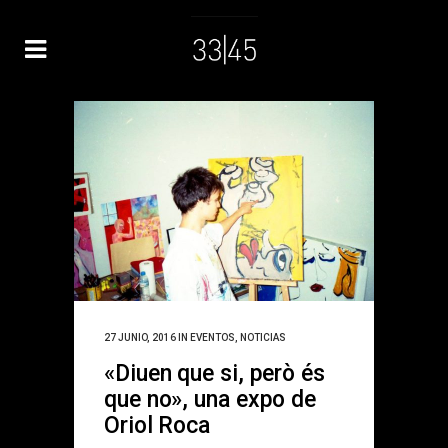
27 JUNIO, 2016
IN
EVENTOS
,
NOTICIAS
«Diuen que si, però és
que no», una expo de
Oriol Roca