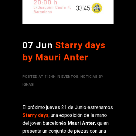
07 Jun
Starry days
by Mauri Anter
POSTED AT 11:34H
IN
EVENTOS
,
NOTICIAS
BY
IGNASI
El próximo jueves 21 de Junio estrenamos
Starry days
, una exposición de la mano
del joven barcelonés
Mauri Anter
, quien
presenta un conjunto de piezas con una