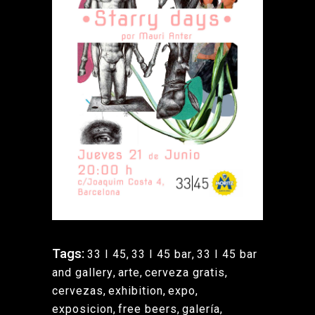
Tags:
33 I 45
,
33 I 45 bar
,
33 I 45 bar
and gallery
,
arte
,
cerveza gratis
,
cervezas
,
exhibition
,
expo
,
exposicion
,
free beers
,
galería
,