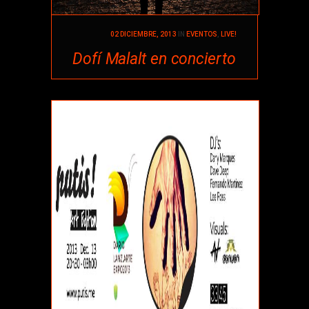
02 DICIEMBRE, 2013
IN
EVENTOS
,
LIVE!
Dofí Malalt en concierto