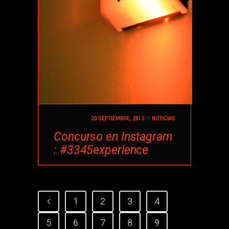
20 SEPTIEMBRE, 2013
IN
NOTICIAS
Concurso en Instagram
: #3345experience
1
2
3
4
5
6
7
8
9