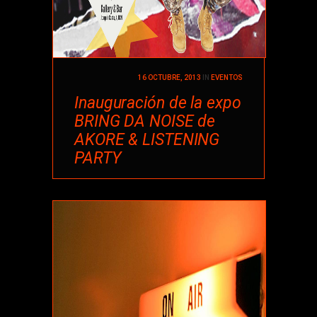
16 OCTUBRE, 2013
IN
EVENTOS
Inauguración de la expo
BRING DA NOISE de
AKORE & LISTENING
PARTY