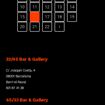
10
11
12
13
14
15
16
17
18
19
20
21
22
33/45 Bar & Gallery
C/ Joaquin Costa, 4
08001 Barcelona
Barri el Raval
931 87 41 38
45/33 Bar & Gallery