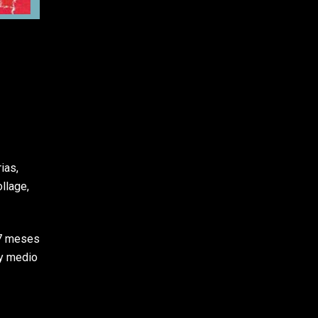
ias,
llage,
 7 meses
 y medio