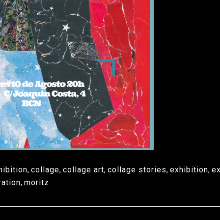
hibition
,
collage
,
collage art
,
collage stories
,
exhibition
,
e
ration
,
moritz