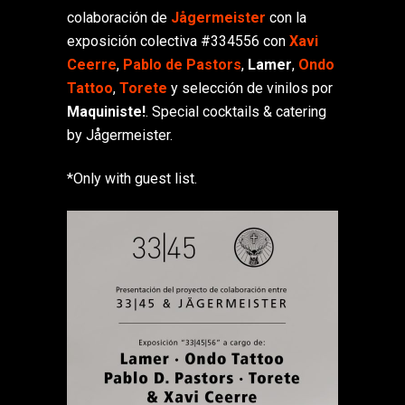
colaboración de
Jågermeister
con la
exposición colectiva #334556 con
Xavi
Ceerre
,
Pablo de Pastors
,
Lamer
,
Ondo
Tattoo
,
Torete
y selección de vinilos por
Maquiniste!
. Special cocktails & catering
by Jågermeister.
*Only with guest list.