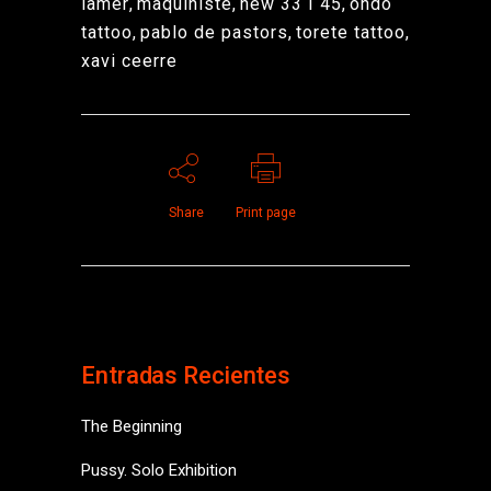
lamer
,
maquiniste
,
new 33 I 45
,
ondo
tattoo
,
pablo de pastors
,
torete tattoo
,
xavi ceerre
Share
Print page
Entradas Recientes
The Beginning
Pussy. Solo Exhibition