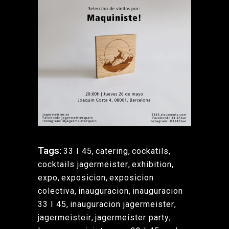
Tags:
33 I 45
,
catering
,
cockatils
,
cocktails jagermeister
,
exhibition
,
expo
,
exposicion
,
exposicion
colectiva
,
inauguracion
,
inauguracion
33 I 45
,
inauguracion jagermeister
,
jagermeisteir
,
jagermeister party
,