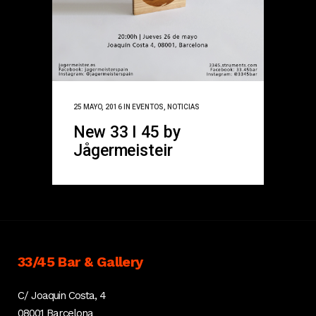
25 MAYO, 2016
IN
EVENTOS
,
NOTICIAS
New 33 I 45 by
Jågermeisteir
33/45 Bar & Gallery
C/ Joaquin Costa, 4
08001 Barcelona