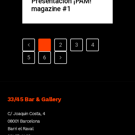
Presentación ¡PAM!
magazine #1
1
2
3
4
5
6
33/45 Bar & Gallery
C/ Joaquin Costa, 4
08001 Barcelona
Barri el Raval