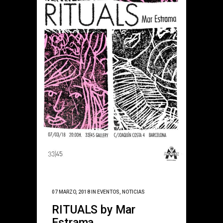
07 MARZO, 2018
IN
EVENTOS
,
NOTICIAS
RITUALS by Mar
Estrama