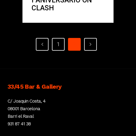
I ANIVERSARIO ON
CLASH
1
2
33/45 Bar & Gallery
C/ Joaquin Costa, 4
08001 Barcelona
Barri el Raval
931 87 41 38