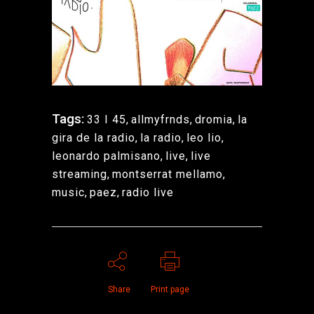
Tags:
33 I 45
,
allmyfrnds
,
dromia
,
la
gira de la radio
,
la radio
,
leo lio
,
leonardo palmisano
,
live
,
live
streaming
,
montserrat mellamo
,
music
,
paez
,
radio live
Share
Print page