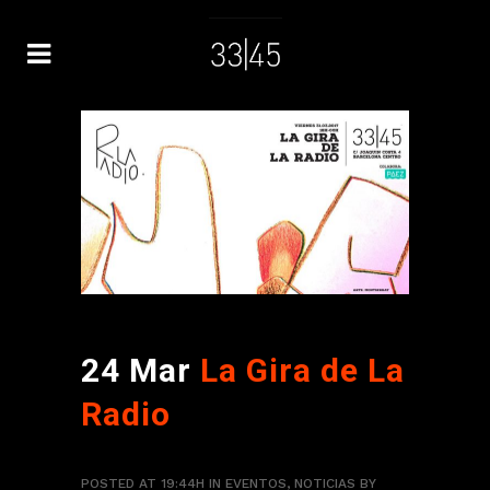
24 Mar
La Gira de La
Radio
POSTED AT 19:44H
IN
EVENTOS
,
NOTICIAS
BY