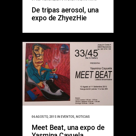
De tripas aerosol, una
expo de ZhyezHie
06 AGOSTO, 2015
IN
EVENTOS
,
NOTICIAS
Meet Beat, una expo de
Yasmina Cayuela