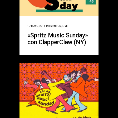
17 MAYO, 2015
IN
EVENTOS
,
LIVE!
«Spritz Music Sunday»
con ClapperClaw (NY)