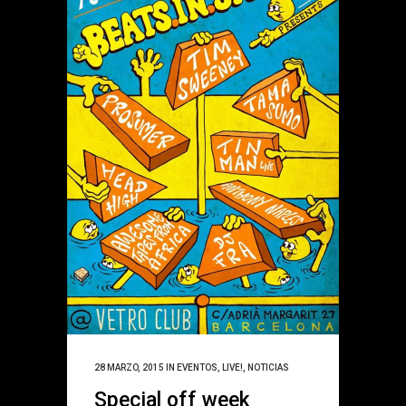
28 MARZO, 2015
IN
EVENTOS
,
LIVE!
,
NOTICIAS
Special off week