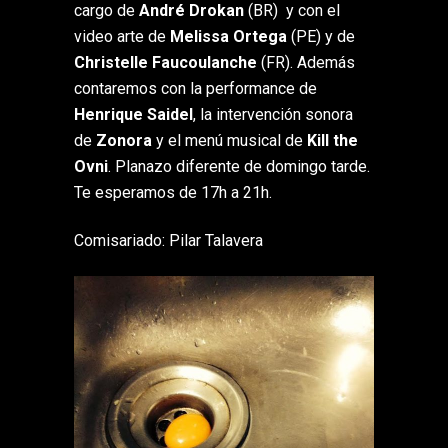
cargo de
André Drokan
(BR) y con el
video arte de
Melissa Ortega
(PE) y de
Christelle Faucoulanche
(FR). Además
contaremos con la performance de
Henrique Saidel
, la intervención sonora
de
Zonora
y el menú musical de
Kill the
Ovni
. Planazo diferente de domingo tarde.
Te esperamos de 17h a 21h.
Comisariado: Pilar Talavera