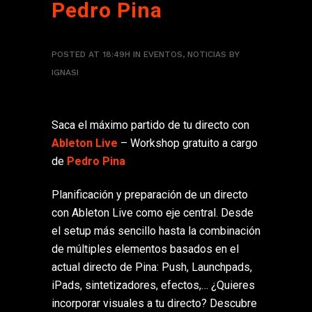
Pedro Pina
POSTED AT 18:49H
IN
EVENTOS
,
NOTICIAS
BY
IGNASI
Saca el máximo partido de tu directo con
Ableton Live
– Workshop gratuito a cargo
de
Pedro Pina
Planificación y preparación de un directo
con Ableton Live como eje central. Desde
el setup más sencillo hasta la combinación
de múltiples elementos basados en el
actual directo de Pina: Push, Launchpads,
iPads, sintetizadores, efectos,… ¿Quieres
incorporar visuales a tu directo? Descubre