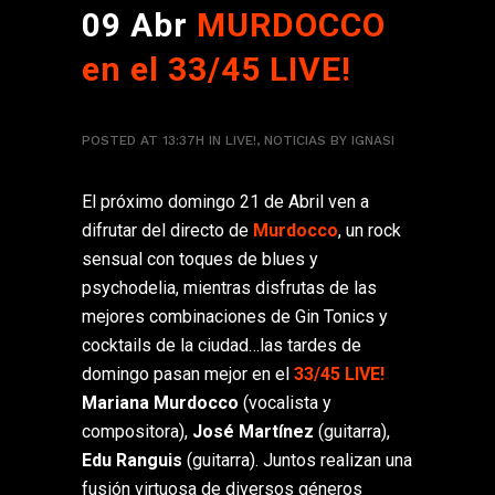
09 Abr
MURDOCCO
en el 33/45 LIVE!
POSTED AT 13:37H
IN
LIVE!
,
NOTICIAS
BY
IGNASI
El próximo domingo 21 de Abril ven a
difrutar del directo de
Murdocco
, un rock
sensual con toques de blues y
psychodelia, mientras disfrutas de las
mejores combinaciones de Gin Tonics y
cocktails de la ciudad…las tardes de
domingo pasan mejor en el
33/45 LIVE!
Mariana Murdocco
(vocalista y
compositora),
José Martínez
(guitarra),
Edu Ranguis
(guitarra). Juntos realizan una
fusión virtuosa de diversos géneros