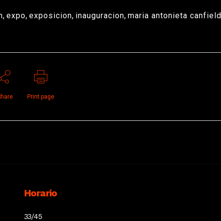
n
,
expo
,
exposicion
,
inauguracion
,
maria antonieta canfiel
hare
Print page
Horario
33/45