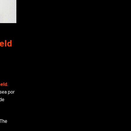
eld
ield
.
asea por
nde
 The