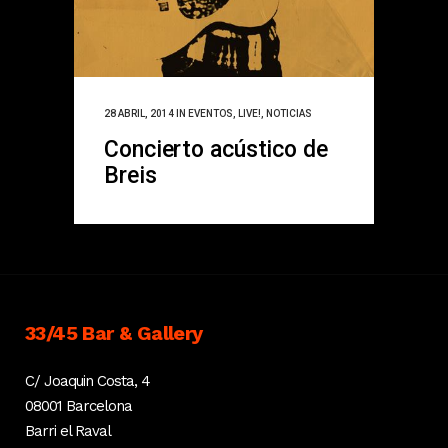
28 ABRIL, 2014
IN
EVENTOS
,
LIVE!
,
NOTICIAS
Concierto acústico de
Breis
33/45 Bar & Gallery
C/ Joaquin Costa, 4
08001 Barcelona
Barri el Raval