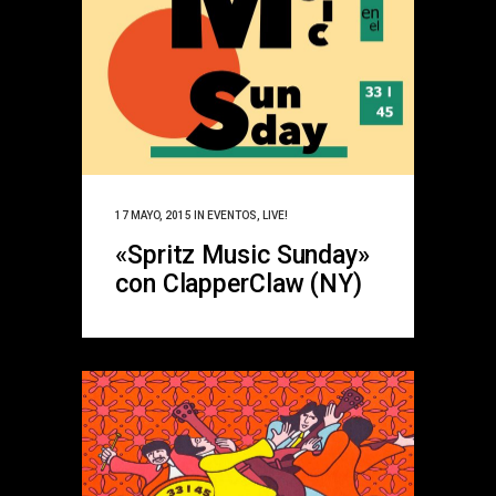
17 MAYO, 2015
IN
EVENTOS
,
LIVE!
«Spritz Music Sunday»
con ClapperClaw (NY)