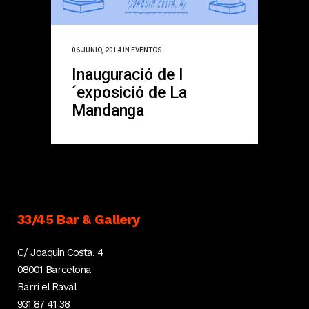
06 JUNIO, 2014
IN
EVENTOS
Inauguració de l
´exposició de La
Mandanga
33/45 Bar & Gallery
C/ Joaquin Costa, 4
08001 Barcelona
Barri el Raval
931 87 41 38