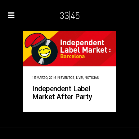
15 MARZO, 2016
IN
EVENTOS
,
LIVE!
,
NOTICIAS
Independent Label
Market After Party