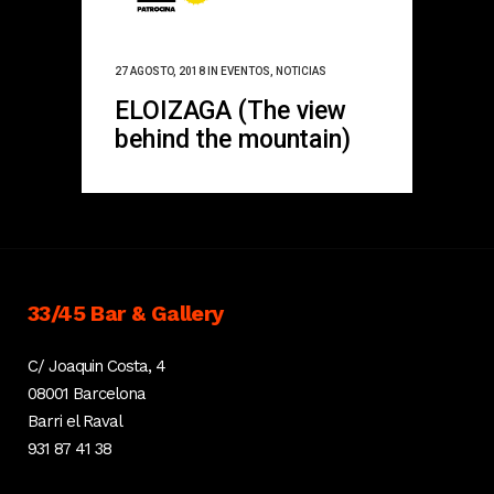
27 AGOSTO, 2018
IN
EVENTOS
,
NOTICIAS
ELOIZAGA (The view
behind the mountain)
33/45 Bar & Gallery
C/ Joaquin Costa, 4
08001 Barcelona
Barri el Raval
931 87 41 38