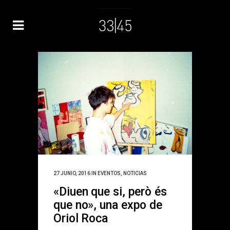
27 JUNIO, 2016
IN
EVENTOS
,
NOTICIAS
«Diuen que si, però és
que no», una expo de
Oriol Roca