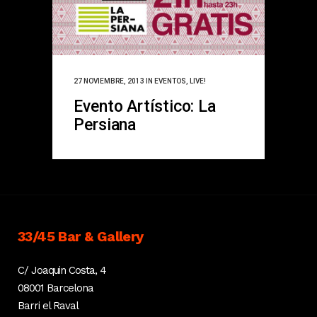
27 NOVIEMBRE, 2013
IN
EVENTOS
,
LIVE!
Evento Artístico: La
Persiana
33/45 Bar & Gallery
C/ Joaquin Costa, 4
08001 Barcelona
Barri el Raval