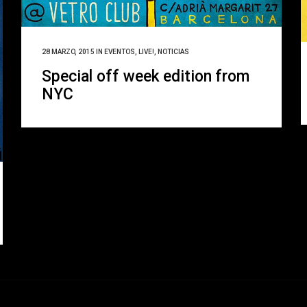
28 MARZO, 2015
IN
EVENTOS
,
LIVE!
,
NOTICIAS
Special off week edition from
NYC