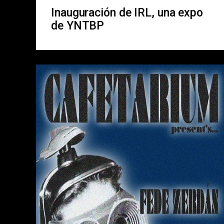
Inauguración de IRL, una expo
de YNTBP