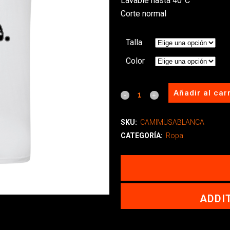
Lavable hasta 40°C
Corte normal
Talla
Color
Añadir al carr
SKU:
CAMIMUSABLANCA
CATEGORÍA:
Ropa
ADDI