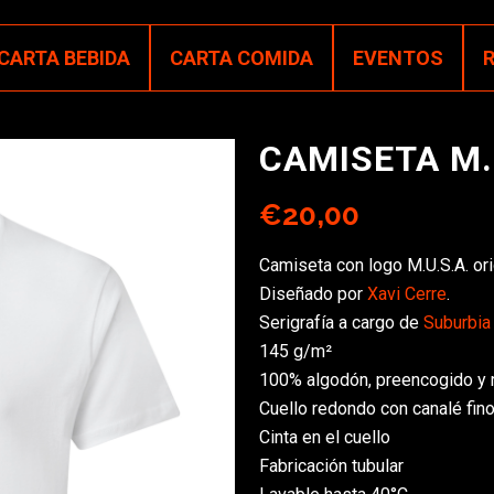
CARTA BEBIDA
CARTA COMIDA
EVENTOS
CAMISETA M.
€
20,00
Camiseta con logo M.U.S.A. ori
Diseñado por
Xavi Cerre
.
Serigrafía a cargo de
Suburbia
145 g/m²
100% algodón, preencogido y 
Cuello redondo con canalé fino
Cinta en el cuello
Fabricación tubular