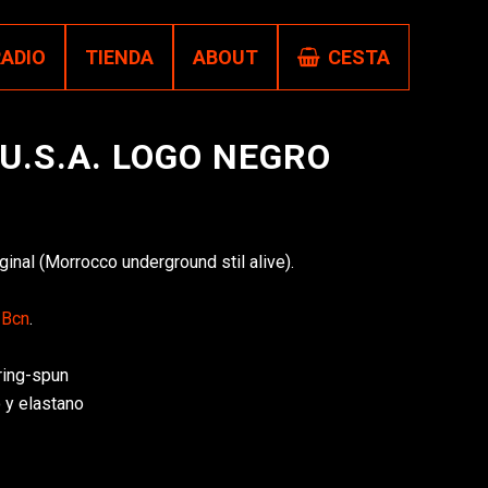
RADIO
TIENDA
ABOUT
CESTA
U.S.A. LOGO NEGRO
ginal (Morrocco underground stil alive).
 Bcn
.
ring-spun
 y elastano