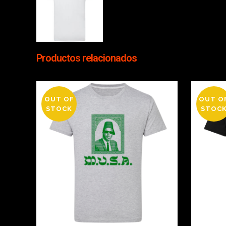
Productos relacionados
OUT OF
OUT O
STOCK
STOC