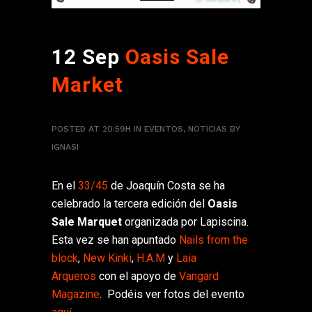
12 Sep
Oasis Sale
Market
POSTED AT 20:59H
IN
EVENTOS
,
NOTICIAS
BY
IGNASI
En el
33/45
de Joaquín Costa se ha
celebrado la tercera edición del
Oasis
Sale Marquet
organizada por Lapiscina.
Esta vez se han apuntado
Nails from the
block
,
New Kinki
,
H.A.M
y
Laia
Arqueros
con el apoyo de
Vangard
Magazine
. Podéis ver fotos del evento