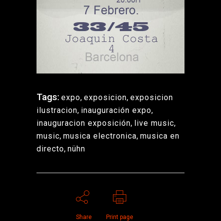
Tags:
expo
,
exposicion
,
exposicion
ilustracion
,
inauguración expo
,
inauguracion exposición
,
live music
,
music
,
musica electronica
,
musica en
directo
,
nühn
Share
Print page