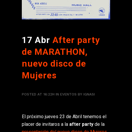
17 Abr
After party
de MARATHON,
nuevo disco de
Mujeres
POSTED AT 16:22H
IN
EVENTOS
BY
IGNASI
El próximo jueves 23 de Abril tenemos el
placer de invitaros a la
after party
de la
presentación del nuevo disco de Mujeres
,