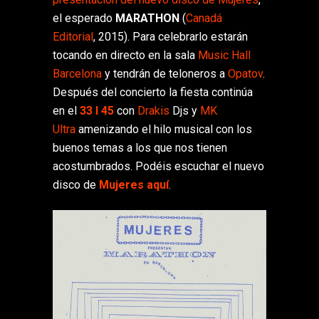
el esperado
MARATHON
(
Canadá
Editorial
, 2015). Para celebrarlo estarán
tocando en directo en la sala
Music Hall
Barcelona
y tendrán de teloneros a
Opatov
.
Después del concierto la fiesta continúa
en el
33 I 45
con
Drakis
Djs y
MK
Ultra
amenizando el hilo musical con los
buenos temas a los que nos tienen
acostumbrados. Podéis escuchar el nuevo
disco de
Mujeres
aquí
.