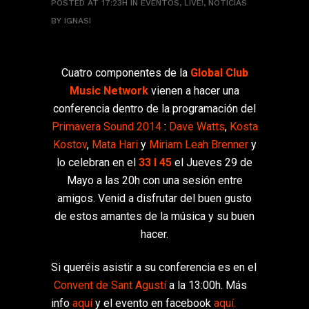
POSTED AT 17:23H
IN
EVENTOS
,
LIVE!
,
NOTICIAS
BY
IGNASI
Cuatro componentes de la
Global Club
Music Network
vienen a hacer una
conferencia dentro de la programación del
Primavera Sound 2014
:
Dave Watts
,
Kosta
Kostov
,
Mata Hari
y
Miriam Leah Brenner
y
lo celebran en el
33 I 45
el Jueves 29 de
Mayo a las 20h con una sesión entre
amigos. Venid a disfrutar del buen gusto
de estos amantes de la música y su buen
hacer.
Si queréis asistir a su conferencia es en el
Convent de Sant Agustí
a la 13:00h. Más
info
aquí
y el evento en facebook
aquí.