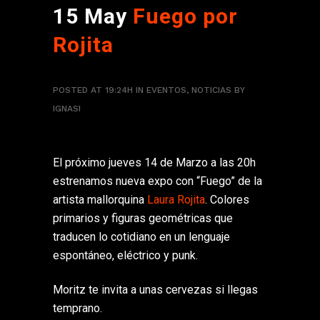
15 May
Fuego por
Rojita
POSTED AT 19:24H
IN
EVENTOS
,
NOTICIAS
BY
IGNASI
El próximo jueves 14 de Marzo a las 20h
estrenamos nueva expo con “Fuego” de la
artista mallorquina
Laura Rojita
. Colores
primarios y figuras geométricas que
traducen lo cotidiano en un lenguaje
espontáneo, eléctrico y punk.
Moritz te invita a unas cervezas si llegas
temprano.