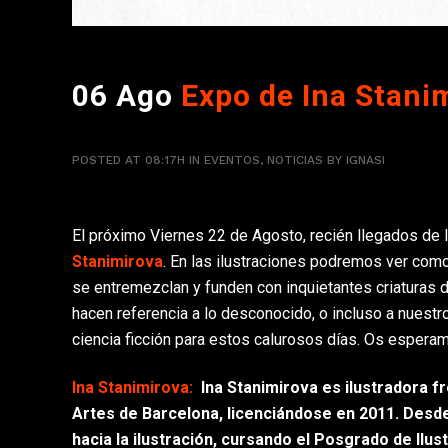
06 Ago
Expo de Ina Stani
POSTED AT 08:17H
IN
EVENTOS
,
NOTICIAS
BY
IGNASI
El próximo Viernes 22 de Agosto, recién llegados de
Stanimirova
. En las ilustraciones podremos ver como
se entremezclan y funden con inquietantes criaturas d
hacen referencia a lo desconocido, o incluso a nuestr
ciencia ficción para estos calurosos días. Os esperam
Ina Stanimirova:
Ina Stanimirova es ilustradora f
Artes de Barcelona, licenciándose en 2011. Desde 
hacia la ilustración, cursando el Posgrado de Il