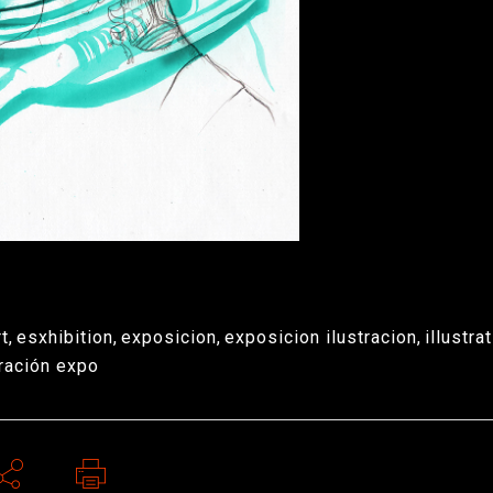
rt
,
esxhibition
,
exposicion
,
exposicion ilustracion
,
illustra
ración expo