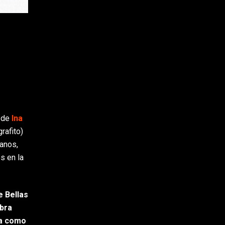
s de
Ina
rafito)
canos,
s en la
e Bellas
obra
ja como